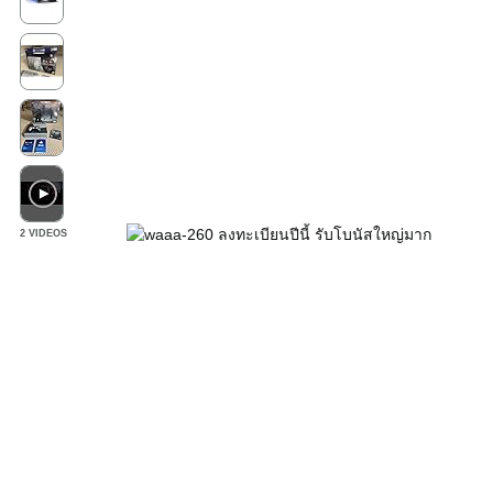
2 VIDEOS