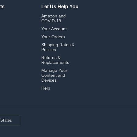
ts
Let Us Help You
Amazon and
COVID-19
Your Account
Your Orders
Shipping Rates &
Policies
Returns &
Replacements
Manage Your
Content and
Devices
Help
 States