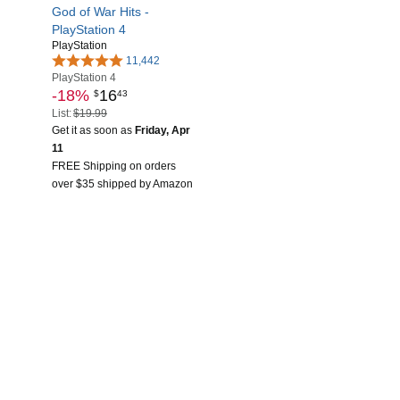
God of War Hits -
PlayStation 4
PlayStation
11,442
PlayStation 4
-18%
16
$
43
List:
$19.99
Get it as soon as
Friday, Apr
11
FREE Shipping on orders
over $35 shipped by Amazon