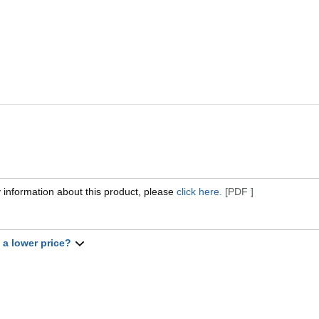
 information about this product, please
click here.
[PDF ]
t a lower price?