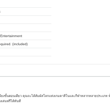
5
Entertainment
equired. (included)
ียงขั้นตอนเดียว คุณจะได้สัมผัสโลกแห่งเกมคาสิโนและกีฬาหลากหลายประเภท ทั้ง
เล่นฟรีได้ทันที