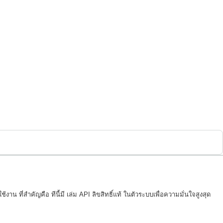
 ที่สำคัญคือ ทีนี้มี เล่ม API ลิขสิทธิ์แท้ ในตัวระบบเพื่อความมั่นใจสูงสุด