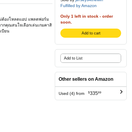
Fulfilled by Amazon
Only 1 left in stock - order
ย ไม่ต้องโหลดแอป แพลตฟอร์ม
soon.
หากคุณสนใจเลือกเล่นเกมคาสิ
เบียน
Add to cart
Add to List
Other sellers on Amazon
$
335
99
Used (4) from