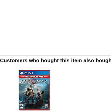
Customers who bought this item also bough