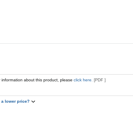
 information about this product, please
click here.
[PDF ]
t a lower price?