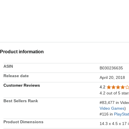
Product information
ASIN
B030236635
Release date
April 20, 2018
Customer Reviews
4.2
4.2 out of 5 star
Best Sellers Rank
#83,477 in Vid
Video Games
)
#116 in
PlaySta
Product Dimensions
14.3 x 4.5 x 17