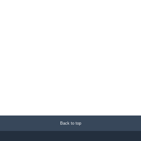
Back to top