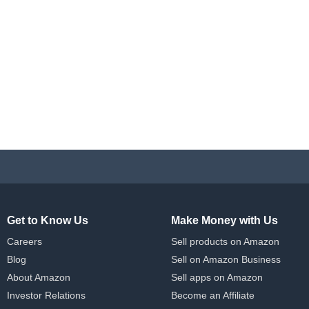
Get to Know Us
Make Money with Us
Careers
Sell products on Amazon
Blog
Sell on Amazon Business
About Amazon
Sell apps on Amazon
Investor Relations
Become an Affiliate