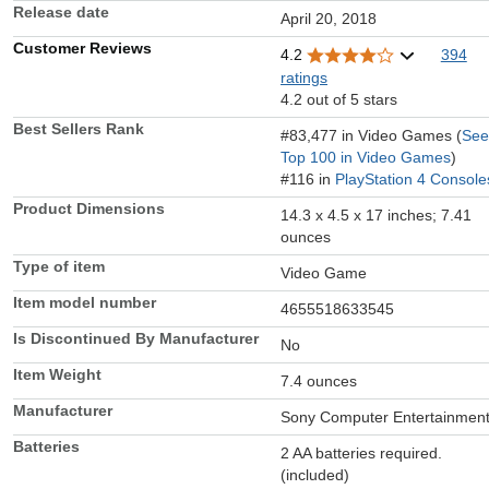
Release date
April 20, 2018
Customer Reviews
4.2
394
ratings
4.2 out of 5 stars
Best Sellers Rank
#83,477 in Video Games (
See
Top 100 in Video Games
)
#116 in
PlayStation 4 Console
Product Dimensions
14.3 x 4.5 x 17 inches; 7.41
ounces
Type of item
Video Game
Item model number
4655518633545
Is Discontinued By Manufacturer
No
Item Weight
7.4 ounces
Manufacturer
Sony Computer Entertainmen
Batteries
2 AA batteries required.
(included)