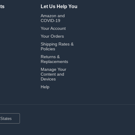
ts
Let Us Help You
Amazon and
COVID-19
Your Account
Your Orders
Shipping Rates &
Policies
Returns &
Replacements
Manage Your
Content and
Devices
Help
 States