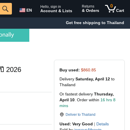
0
Returns
Hello, sign in
EN
& Orders
Cart
Account & Lists
Get free shipping to Thailand
ปี 2026
Buy used:
$860.85
Delivery
Saturday, April 12
to
Thailand
Or fastest delivery
Thursday,
April 10
. Order within
16 hrs 8
mins
Deliver to
Thailand
Used: Very Good
|
Details
Sold by
jerseys4thewin