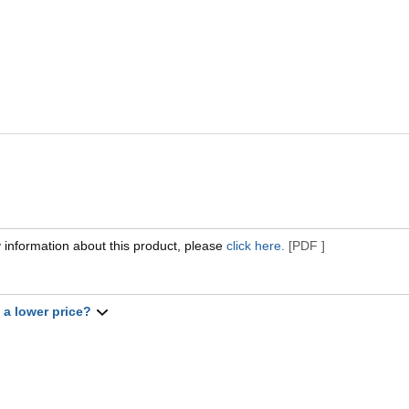
 information about this product, please
click here.
[PDF ]
t a lower price?