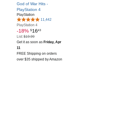
God of War Hits -
PlayStation 4
PlayStation
11,442
PlayStation 4
-18%
16
$
43
List:
$19.99
Get it as soon as
Friday, Apr
11
FREE Shipping on orders
over $35 shipped by Amazon