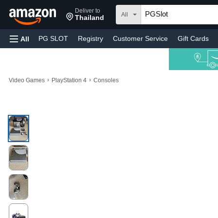
Deliver to
All
Thailand
PG SLOT
Registry
Customer Service
Gift Cards
All
›
›
Video Games
PlayStation 4
Consoles