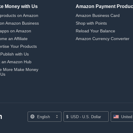
e Money with Us
Amazon Payment Produc
 products on Amazon
Amazon Business Card
 on Amazon Business
Shop with Points
 apps on Amazon
Reload Your Balance
me an Affiliate
Amazon Currency Converter
rtise Your Products
-Publish with Us
t an Amazon Hub
e More Make Money
 Us
English
$
USD - U.S. Dollar
United