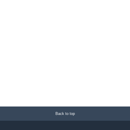
Back to top