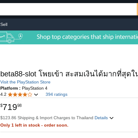
Sell
beta88-slot โพยเข้า สะสมเงินได้มากที่สุด
Visit the PlayStation Store
Platform :
PlayStation 4
4.2
394 ratings
719
$
98
$123.86 Shipping & Import Charges to Thailand
Details
Only 1 left in stock - order soon.