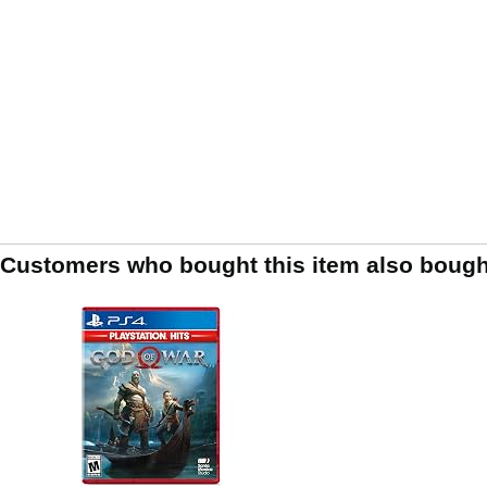
Customers who bought this item also bough