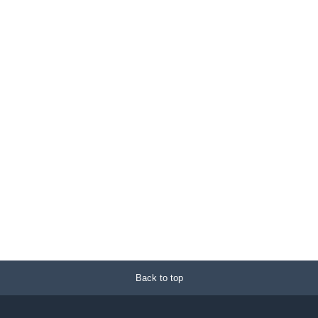
Back to top