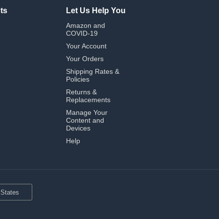
ts
Let Us Help You
Amazon and
COVID-19
Your Account
Your Orders
Shipping Rates &
Policies
Returns &
Replacements
Manage Your
Content and
Devices
Help
 States