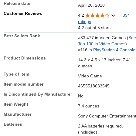
Release date
April 20, 2018
Customer Reviews
4.2
394
ratings
4.2 out of 5 stars
Best Sellers Rank
#83,477 in Video Games (
See
Top 100 in Video Games
)
#116 in
PlayStation 4 Console
Product Dimensions
14.3 x 4.5 x 17 inches; 7.41
ounces
Type of item
Video Game
Item model number
4655518633545
Is Discontinued By Manufacturer
No
Item Weight
7.4 ounces
Manufacturer
Sony Computer Entertainmen
Batteries
2 AA batteries required.
(included)