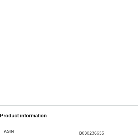
Product information
ASIN
B030236635