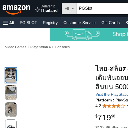
Deliver to
All
Thailand
PG SLOT
Registry
Customer Service
Gift Cards
S
All
›
›
Video Games
PlayStation 4
Consoles
ไทย-สล็อต
เดิมพันออน
สินบน 500
Visit the PlayStat
Platform :
PlaySt
4.2
719
$
98
$123.86 Shipping