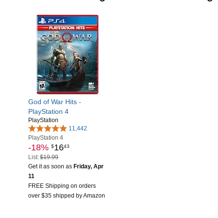
God of War Hits -
PlayStation 4
PlayStation
11,442
PlayStation 4
-18%
16
$
43
List:
$19.99
Get it as soon as
Friday, Apr
11
FREE Shipping on orders
over $35 shipped by Amazon