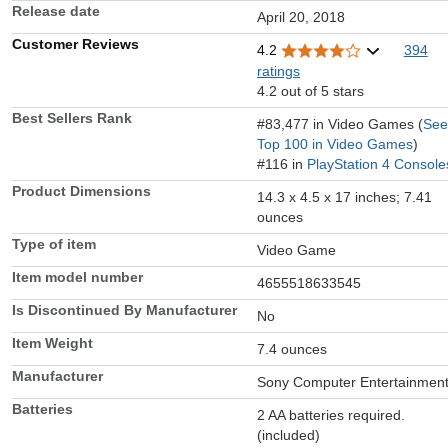
Release date
April 20, 2018
Customer Reviews
4.2
394
ratings
4.2 out of 5 stars
Best Sellers Rank
#83,477 in Video Games (
See
Top 100 in Video Games
)
#116 in
PlayStation 4 Console
Product Dimensions
14.3 x 4.5 x 17 inches; 7.41
ounces
Type of item
Video Game
Item model number
4655518633545
Is Discontinued By Manufacturer
No
Item Weight
7.4 ounces
Manufacturer
Sony Computer Entertainmen
Batteries
2 AA batteries required.
(included)