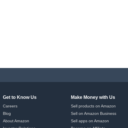
Get to Know Us
Make Money with Us
Careers
Sell products on Amazon
Blog
Sell on Amazon Business
About Amazon
Sell apps on Amazon