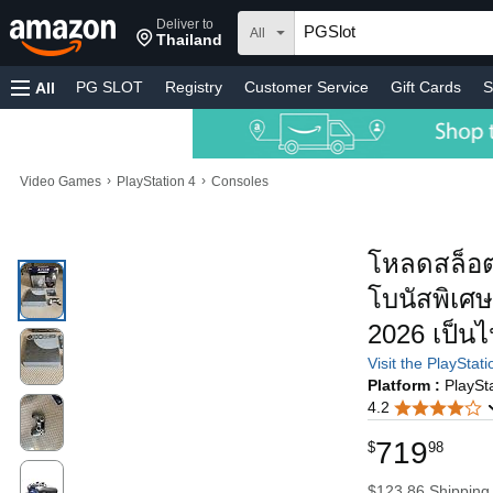
Deliver to
All
Thailand
PG SLOT
Registry
Customer Service
Gift Cards
S
All
›
›
Video Games
PlayStation 4
Consoles
โหลดสล็อต
โบนัสพิเศษ
2026 เป็นไป
Visit the PlayStat
Platform :
PlaySt
4.2
719
$
98
$123.86 Shipping