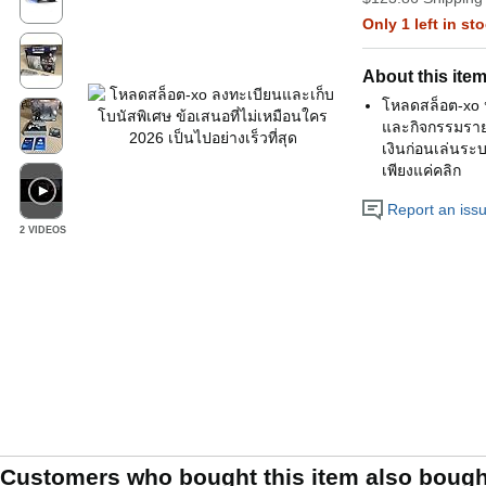
Only 1 left in st
About this ite
โหลดสล็อต-xo ปล
และกิจกรรมรายว
เงินก่อนเล่นระ
เพียงแค่คลิก
Report an issue
2 VIDEOS
Customers who bought this item also bough