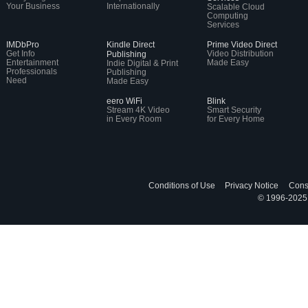
Your Business
Internationally
Scalable Cloud
Computing
Services
IMDbPro
Kindle Direct
Prime Video Direct
Get Info
Video Distribution
Publishing
Entertainment
Made Easy
Indie Digital & Print
Professionals
Publishing
Need
Made Easy
eero WiFi
Blink
Stream 4K Video
Smart Security
in Every Room
for Every Home
Conditions of Use
Privacy Notice
Cons
© 1996-2025, 