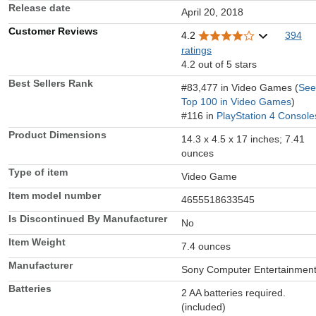
Release date
April 20, 2018
Customer Reviews
4.2
394
ratings
4.2 out of 5 stars
Best Sellers Rank
#83,477 in Video Games (
See
Top 100 in Video Games
)
#116 in
PlayStation 4 Console
Product Dimensions
14.3 x 4.5 x 17 inches; 7.41
ounces
Type of item
Video Game
Item model number
4655518633545
Is Discontinued By Manufacturer
No
Item Weight
7.4 ounces
Manufacturer
Sony Computer Entertainmen
Batteries
2 AA batteries required.
(included)