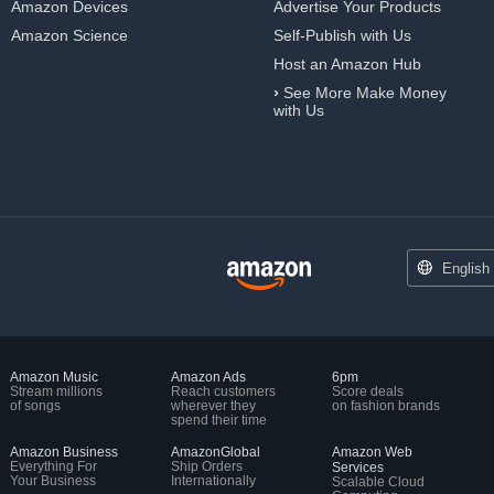
Amazon Devices
Advertise Your Products
Amazon Science
Self-Publish with Us
Host an Amazon Hub
›
See More Make Money
with Us
English
Amazon Music
Amazon Ads
6pm
Stream millions
Reach customers
Score deals
of songs
wherever they
on fashion brands
spend their time
Amazon Business
AmazonGlobal
Amazon Web
Everything For
Ship Orders
Services
Your Business
Internationally
Scalable Cloud