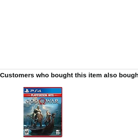
Customers who bought this item also bough