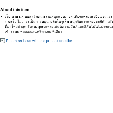
About this item
เว็บ-ทาย-ผล-บอล เริ่มต้นความสนุกแบบง่ายๆ เพียงแค่ลงทะเบียน คุณจะเ
รวดเร็ว ไม่ว่าจะเป็นการหมุนวงล้อในรูเล็ต สนุกกับการแทงบอลกีฬา หรือท
ที่มาใหม่ล่าสุด รับรองคุณจะหลงเสน่ห์ความมันส์และสีสันไปได้อย่างแน่
เข้าระบบ ทดลองเล่นฟรีทุกเกม ทีเดียว
Report an issue with this product or seller