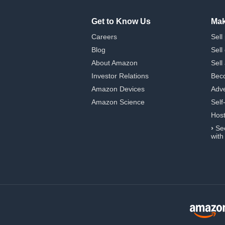
Get to Know Us
Mak
Careers
Sell
Blog
Sell
About Amazon
Sell
Investor Relations
Beco
Amazon Devices
Adve
Amazon Science
Self
Hos
›
Se
with