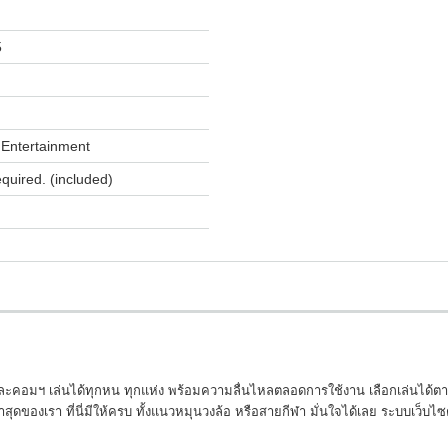
5
Entertainment
equired. (included)
อและคอมฯ เล่นได้ทุกหน ทุกแห่ง พร้อมความลื่นไหลตลอดการใช้งาน เลือกเล่นได
ของเรา ที่นี่มีให้ครบ ทั้งแนวหมุนวงล้อ หรือสายกีฬา มั่นใจได้เลย ระบบเว็บไซต์เรา