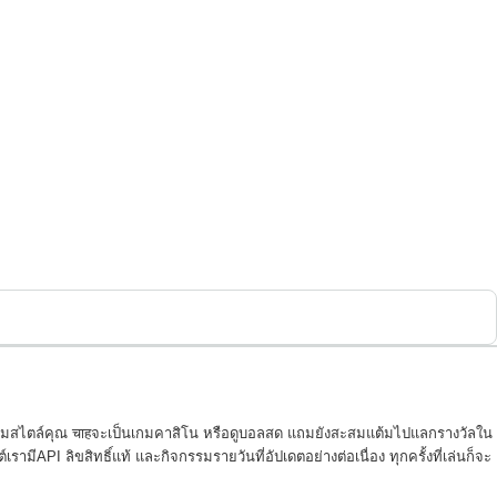
้ตามสไตล์คุณ चाहจะเป็นเกมคาสิโน หรือดูบอลสด แถมยังสะสมแต้มไปแลกรางวัลใน
มีAPI ลิขสิทธิ์แท้ และกิจกรรมรายวันที่อัปเดตอย่างต่อเนื่อง ทุกครั้งที่เล่นก็จะ