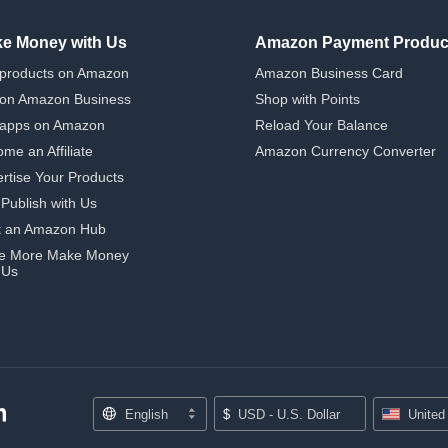
e Money with Us
Amazon Payment Produc
 products on Amazon
Amazon Business Card
 on Amazon Business
Shop with Points
 apps on Amazon
Reload Your Balance
me an Affiliate
Amazon Currency Converter
rtise Your Products
-Publish with Us
t an Amazon Hub
e More Make Money
 Us
English
$
USD - U.S. Dollar
United