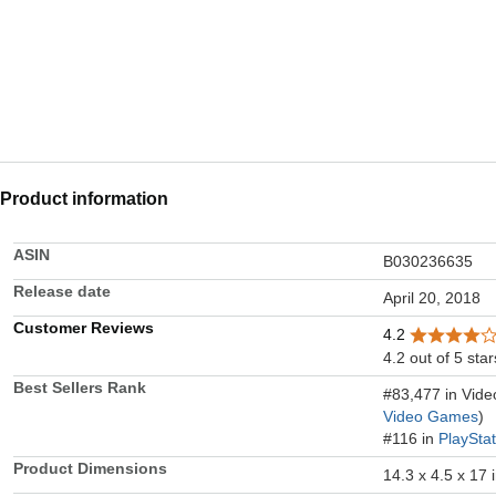
Product information
ASIN
B030236635
Release date
April 20, 2018
Customer Reviews
4.2
4.2 out of 5 star
Best Sellers Rank
#83,477 in Vid
Video Games
)
#116 in
PlaySta
Product Dimensions
14.3 x 4.5 x 17