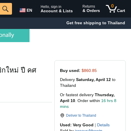
0
Returns
Hello, sign in
EN
& Orders
Cart
Account & Lists
Get free shipping to Thailand
ิกใหม่ ปี คศ
Buy used:
$860.85
Delivery
Saturday, April 12
to
Thailand
Or fastest delivery
Thursday,
April 10
. Order within
16 hrs 8
mins
Deliver to
Thailand
Used: Very Good
|
Details
Sold by
jerseys4thewin