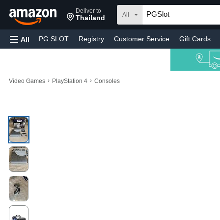
Deliver to
All
Thailand
PG SLOT
Registry
Customer Service
Gift Cards
All
›
›
Video Games
PlayStation 4
Consoles