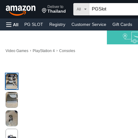
Deliver to
All
Thailand
PG SLOT
Registry
Customer Service
Gift Cards
All
›
›
Video Games
PlayStation 4
Consoles