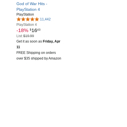
God of War Hits -
PlayStation 4
PlayStation
11,442
PlayStation 4
-18%
16
$
43
List:
$19.99
Get it as soon as
Friday, Apr
11
FREE Shipping on orders
over $35 shipped by Amazon