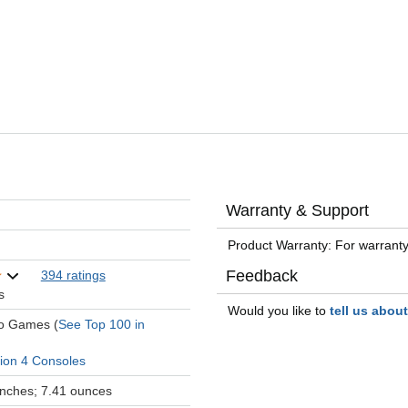
Warranty & Support
Product Warranty: For warranty
Feedback
394 ratings
s
Would you like to
tell us abou
eo Games (
See Top 100 in
tion 4 Consoles
 inches; 7.41 ounces