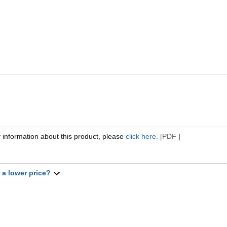
 information about this product, please
click here.
[PDF ]
t a lower price?