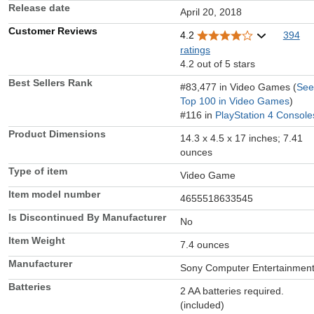
Release date
April 20, 2018
Customer Reviews
4.2
394
ratings
4.2 out of 5 stars
Best Sellers Rank
#83,477 in Video Games (
See
Top 100 in Video Games
)
#116 in
PlayStation 4 Console
Product Dimensions
14.3 x 4.5 x 17 inches; 7.41
ounces
Type of item
Video Game
Item model number
4655518633545
Is Discontinued By Manufacturer
No
Item Weight
7.4 ounces
Manufacturer
Sony Computer Entertainmen
Batteries
2 AA batteries required.
(included)