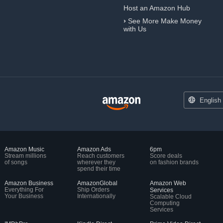
Host an Amazon Hub
›
See More Make Money
with Us
English
Amazon Music
Amazon Ads
6pm
Stream millions
Reach customers
Score deals
of songs
wherever they
on fashion brands
spend their time
Amazon Business
AmazonGlobal
Amazon Web
Everything For
Ship Orders
Services
Your Business
Internationally
Scalable Cloud
Computing
Services