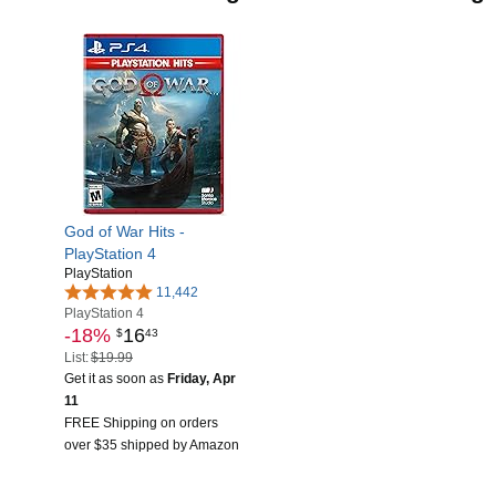
God of War Hits -
PlayStation 4
PlayStation
11,442
PlayStation 4
-18%
16
$
43
List:
$19.99
Get it as soon as
Friday, Apr
11
FREE Shipping on orders
over $35 shipped by Amazon