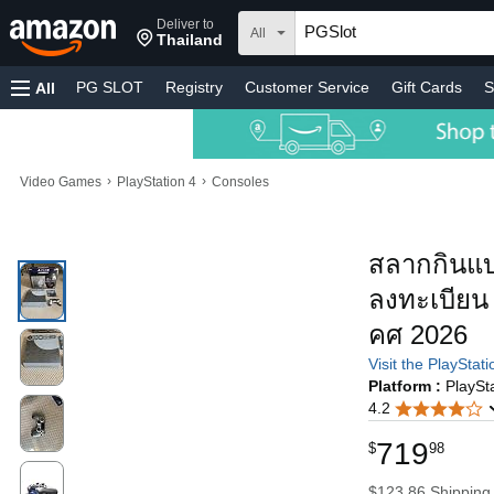
Deliver to
All
Thailand
PG SLOT
Registry
Customer Service
Gift Cards
S
All
›
›
Video Games
PlayStation 4
Consoles
สลากกินแบ
ลงทะเบียน p
คศ 2026
Visit the PlayStat
Platform :
PlaySt
4.2
719
$
98
$123.86 Shipping