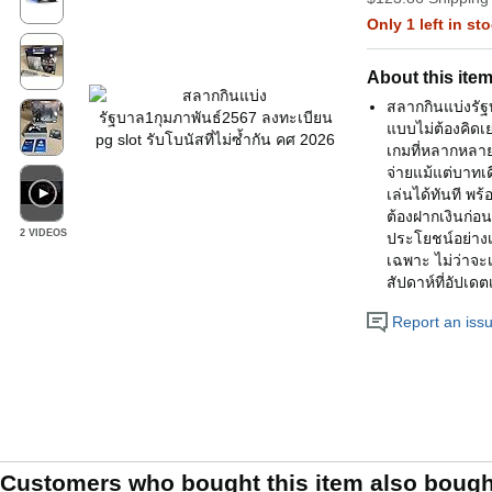
Only 1 left in st
About this ite
สลากกินแบ่งรัฐ
แบบไม่ต้องคิดเ
เกมที่หลากหลาย 
จ่ายแม้แต่บาทเ
เล่นได้ทันที พร
ต้องฝากเงินก่อน
2 VIDEOS
ประโยชน์อย่าง
เฉพาะ ไม่ว่าจ
สัปดาห์ที่อัปเด
Report an issue
Customers who bought this item also bough