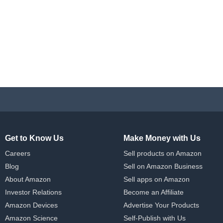
Get to Know Us
Make Money with Us
Careers
Sell products on Amazon
Blog
Sell on Amazon Business
About Amazon
Sell apps on Amazon
Investor Relations
Become an Affiliate
Amazon Devices
Advertise Your Products
Amazon Science
Self-Publish with Us