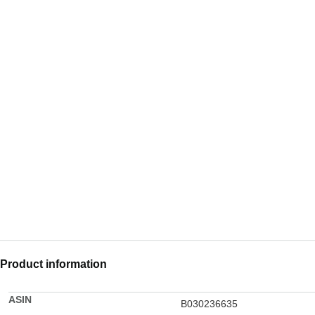
Product information
ASIN
B030236635