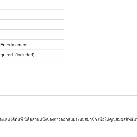
5
Entertainment
equired. (included)
่นได้ทันที นี่คือส่วนหนึ่งของการออกแบบระบบสมาชิก เพื่อให้คุณสัมผัสสิทธิป