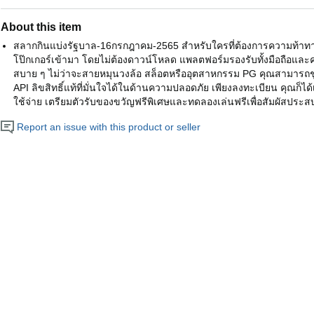
About this item
สลากกินแบ่งรัฐบาล-16กรกฎาคม-2565 สำหรับใครที่ต้องการความท้าทาย 
โป๊กเกอร์เข้ามา โดยไม่ต้องดาวน์โหลด แพลตฟอร์มรองรับทั้งมือถือและค
สบาย ๆ ไม่ว่าจะสายหมุนวงล้อ สล็อตหรืออุตสาหกรรม PG คุณสามารถชูจ
API ลิขสิทธิ์แท้ที่มั่นใจได้ในด้านความปลอดภัย เพียงลงทะเบียน คุณก็ได
ใช้จ่าย เตรียมตัวรับของขวัญฟรีพิเศษและทดลองเล่นฟรีเพื่อสัมผัสประ
Report an issue with this product or seller