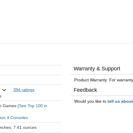
Warranty & Support
Product Warranty: For warranty
Feedback
394 ratings
s
Would you like to
tell us abou
eo Games (
See Top 100 in
tion 4 Consoles
 inches; 7.41 ounces