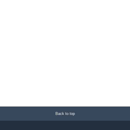
Back to top