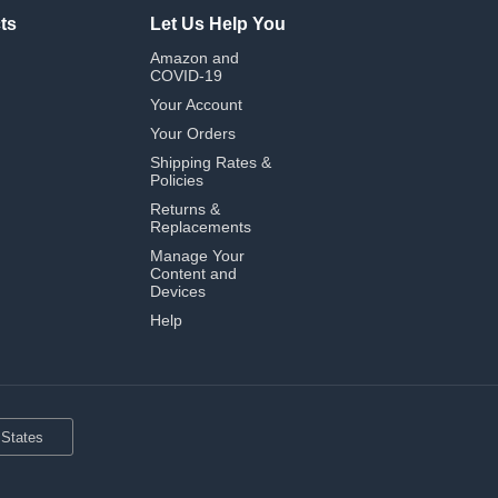
ts
Let Us Help You
Amazon and
COVID-19
Your Account
Your Orders
Shipping Rates &
Policies
Returns &
Replacements
Manage Your
Content and
Devices
Help
 States