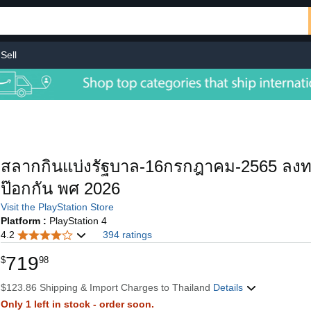
Sell
สลากกินแบ่งรัฐบาล-16กรกฎาคม-2565 ลงทะ
ป๊อกกัน พศ 2026
Visit the PlayStation Store
Platform :
PlayStation 4
4.2
394 ratings
719
$
98
$123.86 Shipping & Import Charges to Thailand
Details
Only 1 left in stock - order soon.