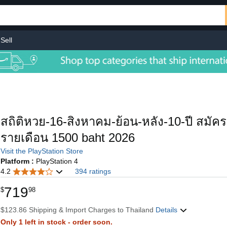
Sell
สถิติหวย-16-สิงหาคม-ย้อน-หลัง-10-ปี สมัคร
รายเดือน 1500 baht 2026
Visit the PlayStation Store
Platform :
PlayStation 4
4.2
394 ratings
719
$
98
$123.86 Shipping & Import Charges to Thailand
Details
Only 1 left in stock - order soon.