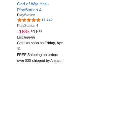
God of War Hits -
PlayStation 4
PlayStation
11,442
PlayStation 4
-18%
16
$
43
List:
$19.99
Get it as soon as
Friday, Apr
11
FREE Shipping on orders
over $35 shipped by Amazon