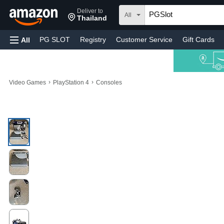
Deliver to
All
Thailand
PG SLOT
Registry
Customer Service
Gift Cards
All
›
›
Video Games
PlayStation 4
Consoles