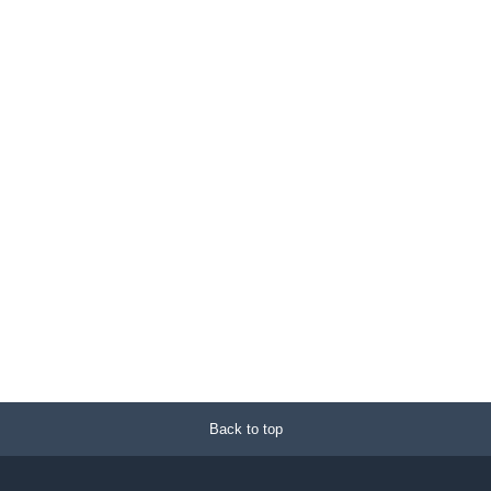
Back to top