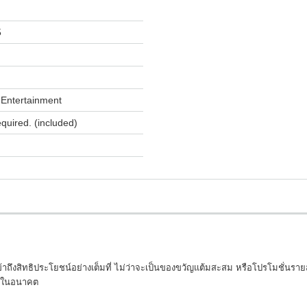
5
Entertainment
equired. (included)
าถึงสิทธิประโยชน์อย่างเต็มที่ ไม่ว่าจะเป็นของขวัญแต้มสะสม หรือโปรโมชั่นรายส
ัลในอนาคต