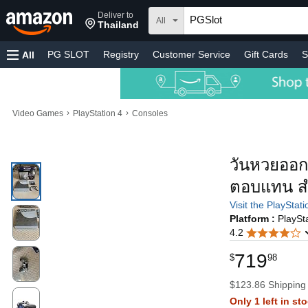
Deliver to
All
Thailand
PG SLOT
Registry
Customer Service
Gift Cards
S
All
›
›
Video Games
PlayStation 4
Consoles
วันหวยออก-
ตอบแทน สำ
Visit the PlayStat
Platform :
PlaySt
4.2
719
$
98
$123.86 Shipping
Only 1 left in st