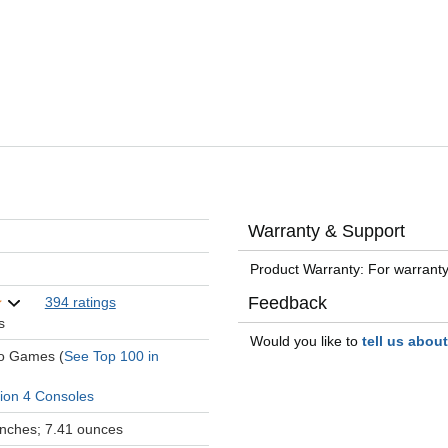
Warranty & Support
Product Warranty: For warranty
Feedback
394 ratings
s
Would you like to
tell us abou
eo Games (
See Top 100 in
tion 4 Consoles
 inches; 7.41 ounces