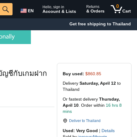
0
Returns
Hello, sign in
EN
& Orders
Cart
Account & Lists
Get free shipping to Thailand
ัญชีกับเกมฝาก
Buy used:
$860.85
Delivery
Saturday, April 12
to
Thailand
Or fastest delivery
Thursday,
April 10
. Order within
16 hrs 8
mins
Deliver to
Thailand
Used: Very Good
|
Details
Sold by
jerseys4thewin