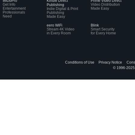
IMDbPro
Kindle Direct
Prime Video Direct
Get Info
Video Distribution
Publishing
Entertainment
Made Easy
Indie Digital & Print
Professionals
Publishing
Need
Made Easy
eero WiFi
Blink
Stream 4K Video
Smart Security
in Every Room
for Every Home
Conditions of Use
Privacy Notice
Cons
© 1996-2025, 