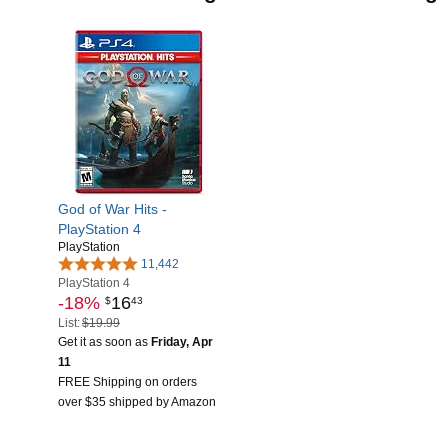
God of War Hits -
PlayStation 4
PlayStation
11,442
PlayStation 4
-18%
16
$
43
List:
$19.99
Get it as soon as
Friday, Apr
11
FREE Shipping on orders
over $35 shipped by Amazon