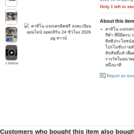
Only 1 left in st
About this ite
คาสิโน-แจกเคร
กีฬา ที่นี่มีค
สิทธิประโยชน์อ
โปรโมชั่นรายส
ลิขสิทธิ์แท้ เพื
รางวัลในอนาคต 
2 VIDEOS
หนึ่งนาที
Report an issue
Customers who bought this item also bough