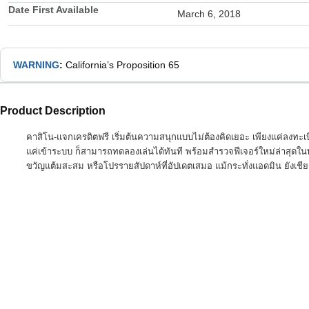
Date First Available
March 6, 2018
WARNING
:
California’s Proposition 65
Product Description
คาสิโน-แจกเครดิตฟรี เริ่มต้นความสนุกแบบไม่ต้องคิดเยอะ เพียงแค่ลงทะเบ
แค่เข้าระบบ ก็สามารถทดลองเล่นได้ทันที พร้อมสำรวจฟีเจอร์ใหม่ล่าสุดใน
ขวัญแต้มสะสม หรือโปรรายสัปดาห์ที่อัปเดตเสมอ แม้กระทั่งแอดมิน ยังเชีย