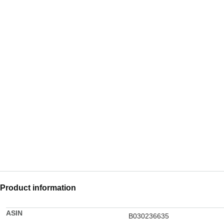
Product information
ASIN
B030236635