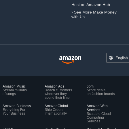
Host an Amazon Hub
›
See More Make Money
with Us
English
Amazon Music
Amazon Ads
6pm
Stream millions
Reach customers
Score deals
of songs
wherever they
on fashion brands
spend their time
Amazon Business
AmazonGlobal
Amazon Web
Everything For
Ship Orders
Services
Your Business
Internationally
Scalable Cloud
Computing
Services