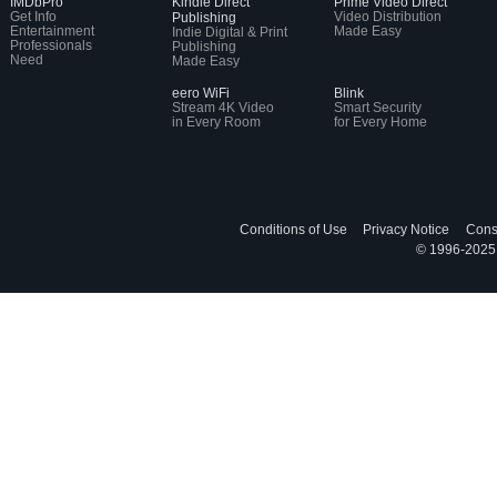
IMDbPro
Kindle Direct
Prime Video Direct
Get Info
Video Distribution
Publishing
Entertainment
Made Easy
Indie Digital & Print
Professionals
Publishing
Need
Made Easy
eero WiFi
Blink
Stream 4K Video
Smart Security
in Every Room
for Every Home
Conditions of Use
Privacy Notice
Cons
© 1996-2025, 